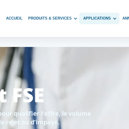
ACCUEIL
PRODUITS & SERVICES
APPLICATIONS
AN
t FSE
our qualifier l’offre, le volume
de rejet ou d’impayé.